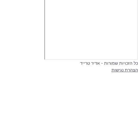
כל הזכויות שמורות - אדיר טרייד
הצהרת נגישות
עיצוב ובניה nsharg.com
דילוג לתוכן
פתח סרגל נגישות
כלי נגישות
הגדל טקסט
הקטן טקסט
גווני אפור
ניגודיות גבוהה